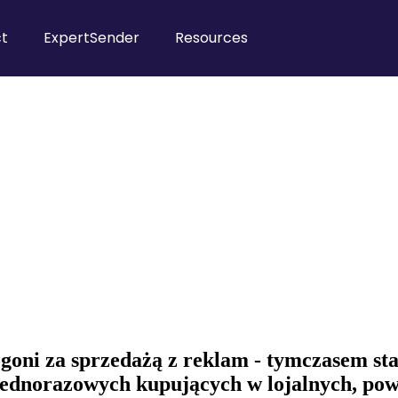
t
ExpertSender
Resources
oni za sprzedażą z reklam - tymczasem st
jednorazowych kupujących w lojalnych, pow