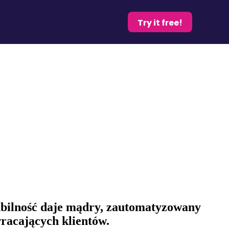
Try it free!
abilność daje mądry, zautomatyzowany
racających klientów.