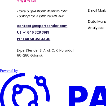
Try it free!
Email Mark
Have a question? Want to talk?
Looking for a job? Reach out!
Data Man
contact@expertsender.com
Analytics
US: +1 646 328 3919
PL: +48 58 351 33 30
ExpertSender S. A. ul. C. K. Norwida 1
80-280 Gdańsk
Powered by