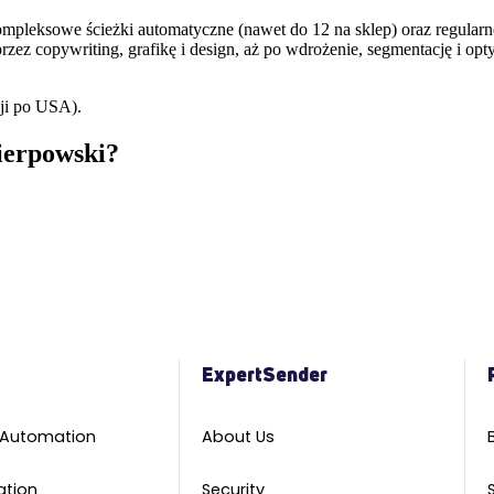
mpleksowe ścieżki automatyczne (nawet do 12 na sklep) oraz regularn
 przez copywriting, grafikę i design, aż po wdrożenie, segmentację i 
zji po USA).
ierpowski?
m
ExpertSender
 Automation
About Us
ation
Security