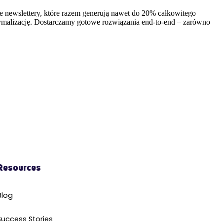
e newslettery, które razem generują nawet do 20% całkowitego
optymalizację. Dostarczamy gotowe rozwiązania end-to-end – zarówno
Resources
Blog
Success Stories